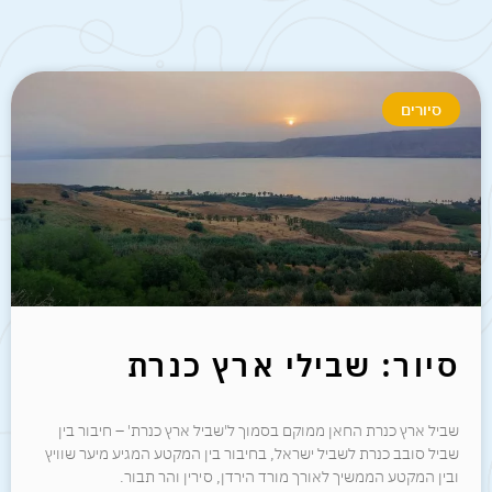
סיורים
סיור: שבילי ארץ כנרת
שביל ארץ כנרת החאן ממוקם בסמוך ל'שביל ארץ כנרת' – חיבור בין
שביל סובב כנרת לשביל ישראל, בחיבור בין המקטע המגיע מיער שוויץ
ובין המקטע הממשיך לאורך מורד הירדן, סירין והר תבור.